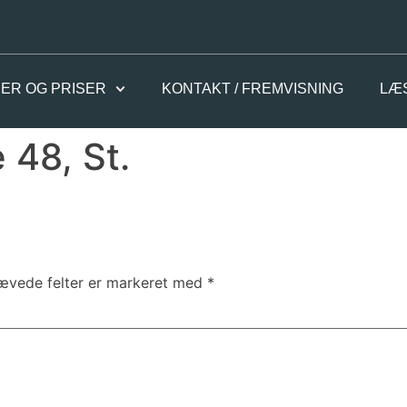
ER OG PRISER
KONTAKT / FREMVISNING
LÆ
 48, St.
ævede felter er markeret med
*