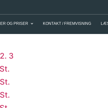
ER OG PRISER
KONTAKT / FREMVISNING
LÆ
2. 3
St.
St.
St.
St.