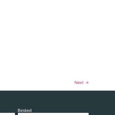
Next
→
Besked