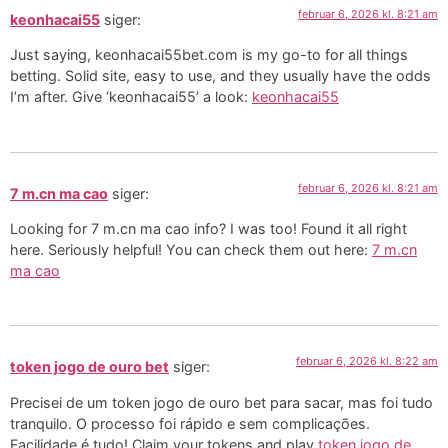
februar 6, 2026 kl. 8:21 am
keonhacai55
siger:
Just saying, keonhacai55bet.com is my go-to for all things
betting. Solid site, easy to use, and they usually have the odds
I’m after. Give ‘keonhacai55’ a look:
keonhacai55
februar 6, 2026 kl. 8:21 am
7 m.cn ma cao
siger:
Looking for 7 m.cn ma cao info? I was too! Found it all right
here. Seriously helpful! You can check them out here:
7 m.cn
ma cao
februar 6, 2026 kl. 8:22 am
token jogo de ouro bet
siger:
Precisei de um token jogo de ouro bet para sacar, mas foi tudo
tranquilo. O processo foi rápido e sem complicações.
Facilidade é tudo! Claim your tokens and play
token jogo de